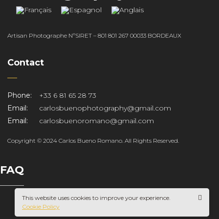
Artisan Photographe NºSIRET – 801 801 267 00033 BORDEAUX
Contact
OS
Phone:
+33 6 81 65 28 73
Email:
carlosbuenophotography@gmail.com
Email:
carlosbuenoromano@gmail.com
Copyright © 2024 Carlos Bueno Romano. All Rights Reserved.
NO
FAQ
This website uses cookies to improve your experience.
Cookie Policy