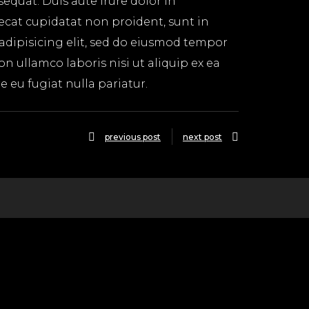
equat. Duis aute irure dolor in
aecat cupidatat non proident, sunt in
 adipisicing elit, sed do eiusmod tempor
n ullamco laboris nisi ut aliquip ex ea
 eu fugiat nulla pariatur.
previous post
next post