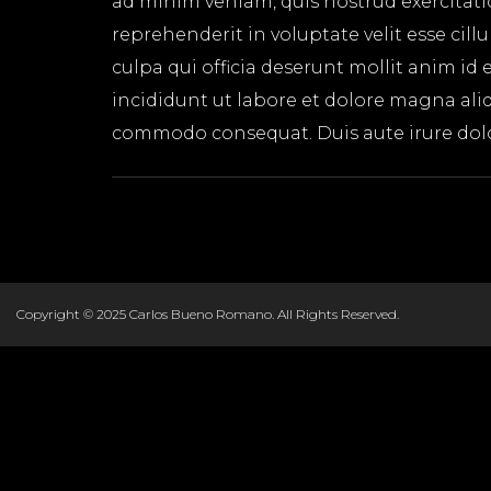
ad minim veniam, quis nostrud exercitati
reprehenderit in voluptate velit esse cil
culpa qui officia deserunt mollit anim id
incididunt ut labore et dolore magna aliq
commodo consequat. Duis aute irure dolor 
Copyright © 2025 Carlos Bueno Romano. All Rights Reserved.
OS