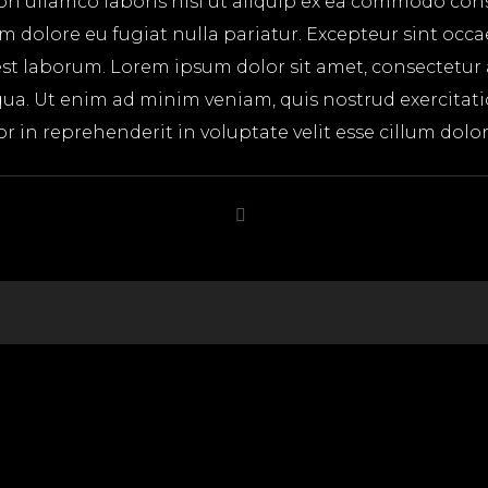
on ullamco laboris nisi ut aliquip ex ea commodo cons
lum dolore eu fugiat nulla pariatur. Excepteur sint occ
 est laborum. Lorem ipsum dolor sit amet, consectetur
ua. Ut enim ad minim veniam, quis nostrud exercitatio
in reprehenderit in voluptate velit esse cillum dolore